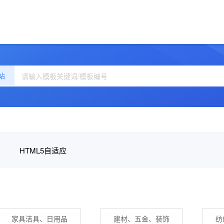
站
HTML5自适应
家具洁具、日用品
建材、五金、装饰
纺