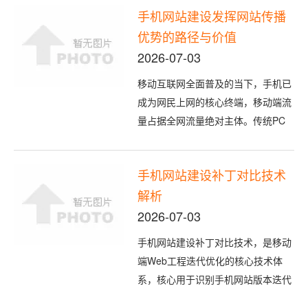
手机网站建设发挥网站传播
效率、用户体验质量与搜索引擎优化
优势的路径与价值
效果的核心架构。本文系统界定企业
网站内嵌层次结构的核心内涵与构成
2026-07-03
要素，梳理金字塔式、蜘蛛网式、扁
移动互联网全面普及的当下，手机已
平化、...
成为网民上网的核心终端，移动端流
量占据全网流量绝对主体。传统PC
网站受场景、设备、便携性限制，传
播边界不断收窄，而专业的手机网站
手机网站建设补丁对比技术
建设能够打破传播壁垒、适配用户行
解析
为、打通传播链路，充分释放网站的
信息传播、品牌推广、流量转化核心
2026-07-03
优势，成为企业和机构数字化传播的
手机网站建设补丁对比技术，是移动
核心载...
端Web工程迭代优化的核心技术体
系，核心用于识别手机网站版本迭代
中的代码、资源、配置差异，精准生