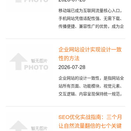
移动端已成为互联网流量核心入口，
手机网站凭借适配性强、无需下载、
传播便捷、兼容性广的优势，成为企
业品牌展示、产品推广、用户转化的
核心载体。而网站后台是手机网站的
企业网站设计实现设计一致
核心支撑中枢，承载数据管理、功能
性的方法
调度、内容更新等关键作用。手机网
站前端与后台相辅相成，前端负责用
2026-07-28
户可视化交互，后台负责底层逻辑与
企业网站的设计一致性，是指网站全
数据支...
站所有页面、功能模块、视觉元素、
交互逻辑、内容呈现保持统一规范，
是塑造专业品牌形象、降低用户认知
成本、提升浏览体验和品牌记忆点的
SEO优化实战指南：三个月
核心关键。混乱杂乱的页面设计会让
让自然流量翻倍的七个关键
用户产生不专业、不可靠的观感，而