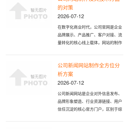
的对策
化碎片化、无逻辑、重形式轻落地。
本文整合一线SEO实战经验，从底层
2026-07-12
逻辑到落地细节，拆解可快速见
在数字化商业时代，公司官网是企业
效、...
品牌展示、产品推广、客户对接、流
量转化的核心线上载体，网站的制作
质量、技术架构、运行稳定性直接影
响企业线上形象与商业运营效率。当
公司新闻网站制作全方位分
前多数企业网站在制作及运维过程
析方案
中，普遍存在架构不合理、兼容性
差、加载速度慢、安全漏洞多、可扩
2026-07-12
展性不足等技术问题，制约网站价值
公司新闻网站是企业对外信息发布、
发挥。本文...
品牌形象塑造、行业资源链接、用户
信任沉淀的核心官方门户，区别于综
合资讯类新闻平台，具备企业专属属
性、内容精准性、品牌赋能性、合规