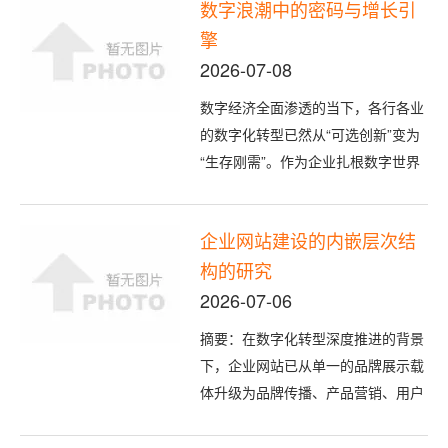
数字浪潮中的密码与增长引
严谨性四大核心特征。本文围绕公司
擎
新闻网站的制作定位、架构设计、功
能模块、技术选型、设计标准、运营
2026-07-08
适配、风险优化等维度展开全面分
数字经济全面渗透的当下，各行各业
析，为企...
的数字化转型已然从“可选创新”变为
“生存刚需”。作为企业扎根数字世界
的核心载体，企业网站早已跳出了
“线上门面”“电子名片”的传统浅层定
企业网站建设的内嵌层次结
位，完成了从静态信息展示到动态价
构的研究
值赋能的深度蜕变。在流量碎片化、
营销精细化、运营数字化的行业趋势
2026-07-06
下，企业网站不再是闲置的网络资
摘要：在数字化转型深度推进的背景
产...
下，企业网站已从单一的品牌展示载
体升级为品牌传播、产品营销、用户
服务、业务转化的核心数字化枢纽，
而内嵌层次结构是决定网站信息传递