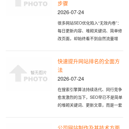
高度统一的设计体系能强化品牌辨识
步骤
度，提升用户留存与转化效率。企业
2026-07-24
网站想...
很多网站SEO优化陷入“无效内卷”：
每日更新内容、堆砌关键词、简单修
改页面，却始终看不到自然流量增
长，甚至排名下滑、流量停滞。SEO
并非慢效玄学，只要聚焦核心环节、
快速提升网站排名的全面方
落地精准策略、按阶段执行优化，三
法
个月完全可以实现网站自然流量翻
倍。 本文结合主流搜索引擎排名规
2026-07-24
则、海量实战案例，拆解出可直接落
在搜索引擎算法持续迭代、同行竞争
地...
愈发激烈的当下，SEO早已不是简单
的堆砌关键词、更新文章，而是一套
技术优化+内容深耕+用户体验+资源
沉淀的系统化运营体系。很多网站排
公司网站制作及其技术方面
名停滞、流量低迷，核心问题在于优