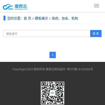
导
航
菜
您的位置：
首 页
>
模板展示
>
政府、协会、机构
单
搜 索
1
CopyRight 2023 版权所有 摩西云网站超市
粤ICP备16105356号