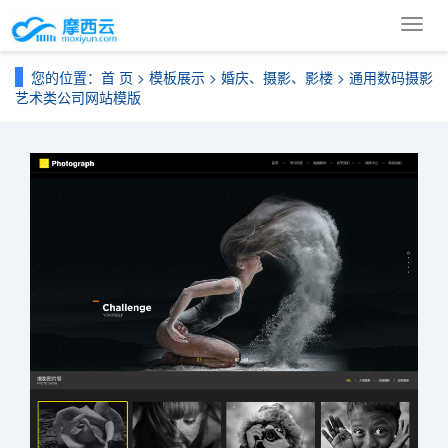
导
航
菜
您的位置：
首 页
>
模板展示
>
婚庆、摄影、影楼
> 通用数码摄影
单
艺术类公司网站模版