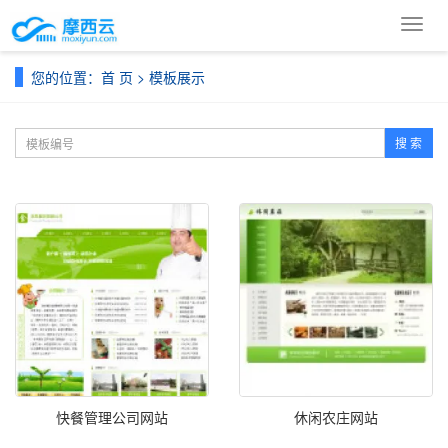
导
航
菜
您的位置：
首 页
>
模板展示
单
搜 索
快餐管理公司网站
休闲农庄网站